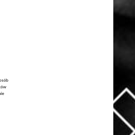
posób
ików
nie