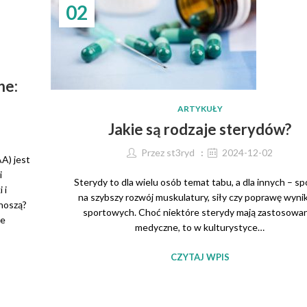
02
ne:
ARTYKUŁY
Jakie są rodzaje sterydów?
Przez
st3ryd
2024-12-02
A) jest
i
Sterydy to dla wielu osób temat tabu, a dla innych – s
 i
na szybszy rozwój muskulatury, siły czy poprawę wyn
noszą?
sportowych. Choć niektóre sterydy mają zastosowa
ie
medyczne, to w kulturystyce…
CZYTAJ WPIS