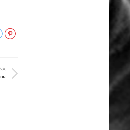
PNA
nu