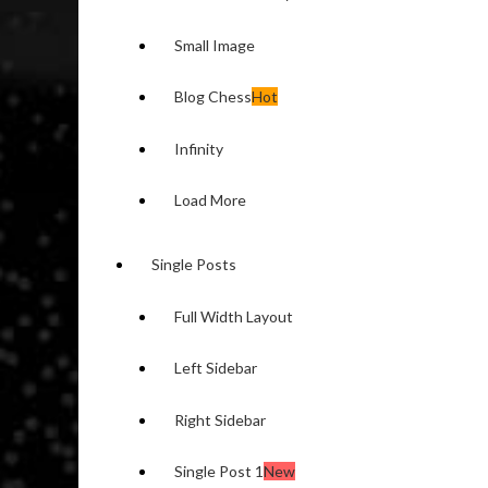
Small Image
Blog Chess
Hot
Infinity
Load More
Single Posts
Full Width Layout
Left Sidebar
Right Sidebar
Single Post 1
New