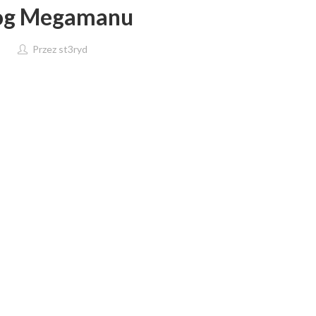
og Megamanu
Przez
st3ryd