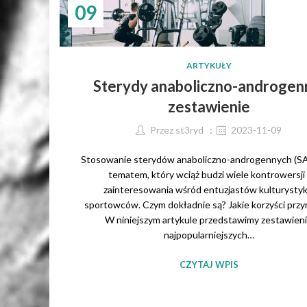
09
ARTYKUŁY
Sterydy anaboliczno-androgen
zestawienie
Przez
st3ryd
2023-11-09
Stosowanie sterydów anaboliczno-androgennych (SA
tematem, który wciąż budzi wiele kontrowersji 
zainteresowania wśród entuzjastów kulturystyki
sportowców. Czym dokładnie są? Jakie korzyści przy
W niniejszym artykule przedstawimy zestawien
najpopularniejszych…
CZYTAJ WPIS