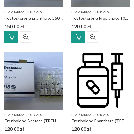
ETA PHARMACEUTICALS
ETA PHARMACEUTICALS
Testosterone Enanthate 250 mg / 1 ml eTa
Testosterone Propianate 100 mg / 1ml eTa
150,00
zł
120,00
zł
ETA PHARMACEUTICALS
ETA PHARMACEUTICALS
Trenbolone Acetate (TREN A) eTa
Trenbolone Enanthate (TREN E) eTa
120,00
zł
120,00
zł