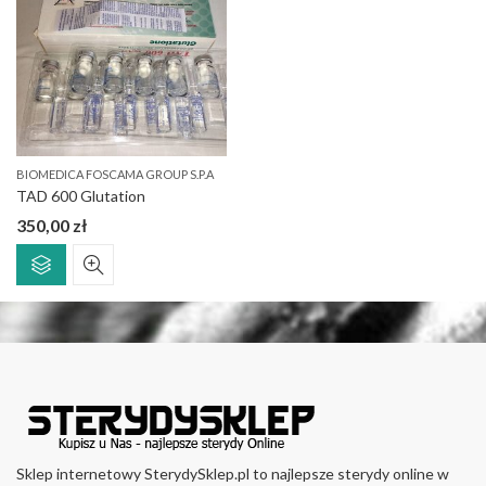
BIOMEDICA FOSCAMA GROUP S.P.A
TAD 600 Glutation
350,00
zł
Ten
produkt
ma
wiele
wariantów.
Opcje
można
wybrać
na
stronie
Sklep internetowy SterydySklep.pl to najlepsze sterydy online w