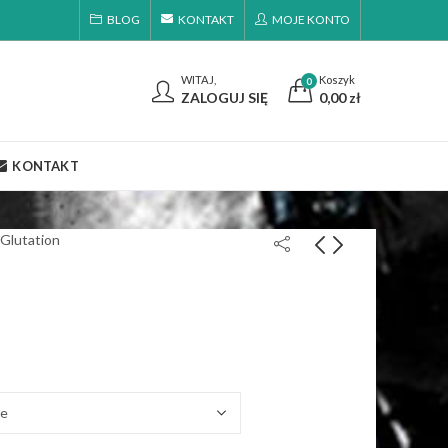
BLOG
KONTAKT
MOJE KONTO
WITAJ,
Koszyk
0
ZALOGUJ SIĘ
0,00
zł
KONTAKT
Glutation
Oxandrolone (Oxa)
Cytomel T3 CITOMED
Bayer
BP
200,00
210,00
zł
zł