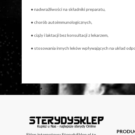
● nadwrażliwości na składniki preparatu,
● chorób autoimmunologicznych,
● ciąży i laktacji bez konsultacji z lekarzem,
● stosowania innych leków wpływających na układ odp
PRODU
Sklep internetowy SterydySklep.pl to