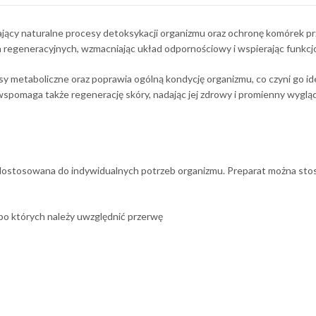
ący naturalne procesy detoksykacji organizmu oraz ochronę komórek pr
ch regeneracyjnych, wzmacniając układ odpornościowy i wspierając funkc
y metaboliczne oraz poprawia ogólną kondycję organizmu, co czyni go i
wspomaga także regenerację skóry, nadając jej zdrowy i promienny wygląd
osowana do indywidualnych potrzeb organizmu. Preparat można stosowa
po których należy uwzględnić przerwę