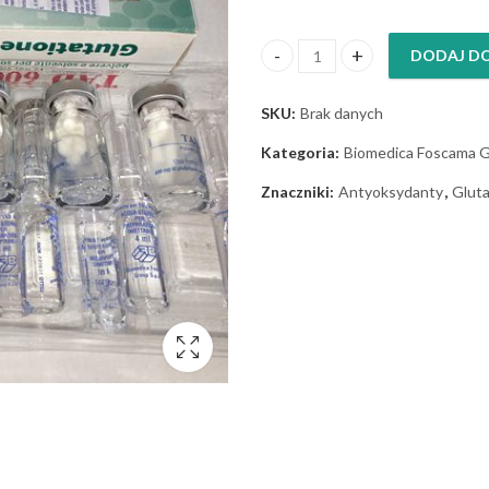
DODAJ D
TAD 600 Glutation ilość
SKU:
Brak danych
Kategoria:
Biomedica Foscama G
Znaczniki:
Antyoksydanty
,
Gluta