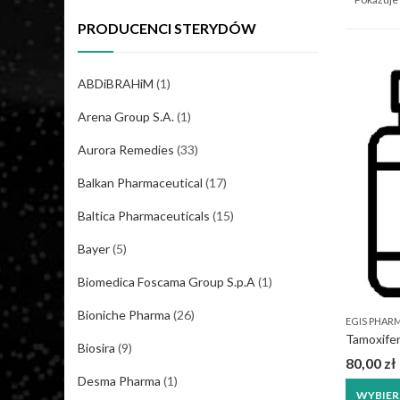
PRODUCENCI STERYDÓW
ABDiBRAHiM
(1)
Arena Group S.A.
(1)
Aurora Remedies
(33)
Balkan Pharmaceutical
(17)
Baltica Pharmaceuticals
(15)
Bayer
(5)
Biomedica Foscama Group S.p.A
(1)
Bioniche Pharma
(26)
EGIS PHAR
Tamoxife
Biosira
(9)
80,00
zł
Desma Pharma
(1)
WYBIER