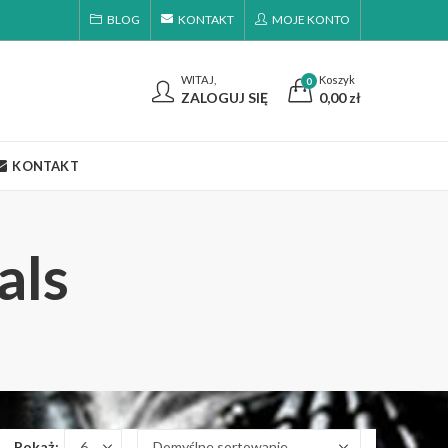
BLOG
KONTAKT
MOJE KONTO
WITAJ,
Koszyk
0
ZALOGUJ SIĘ
0,00
zł
KONTAKT
als
Pokaż: