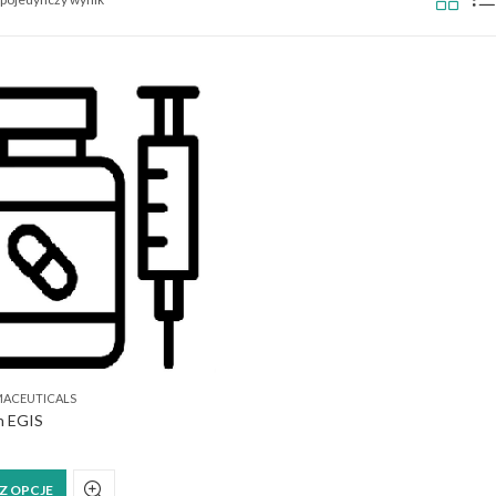
MACEUTICALS
n EGIS
Ten
Z OPCJE