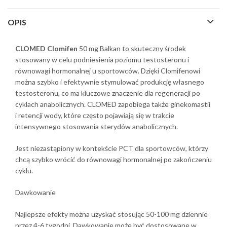
OPIS
CLOMED
Clomifen
50 mg Balkan to skuteczny środek
stosowany w celu podniesienia poziomu testosteronu i
równowagi hormonalnej u sportowców. Dzięki Clomifenowi
można szybko i efektywnie stymulować produkcję własnego
testosteronu, co ma kluczowe znaczenie dla regeneracji po
cyklach anabolicznych. CLOMED zapobiega także ginekomastii
i retencji wody, które często pojawiają się w trakcie
intensywnego stosowania sterydów anabolicznych.
Jest niezastąpiony w kontekście PCT dla sportowców, którzy
chcą szybko wrócić do równowagi hormonalnej po zakończeniu
cyklu.
Dawkowanie
Najlepsze efekty można uzyskać stosując 50-100 mg dziennie
przez 4-6 tygodni. Dawkowanie może być dostosowane w