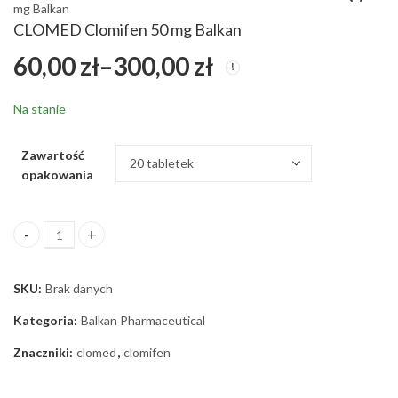
mg Balkan
CLOMED Clomifen 50 mg Balkan
Sibutramine
Nandrolone
Zakres
60,00
zł
–
300,00
zł
Hydrochloride
Decanoate 250 mg/ml
Zakres
Aurora
240,00
210,00
zł
–
zł
420,00
zł
cen:
cen:
Na stanie
od
od
240,00 zł
Zawartość
do
opakowania
60,00 zł
420,00 zł
do
CLOMED Clomifen 50 mg Balkan ilość
300,00 zł
SKU:
Brak danych
Kategoria:
Balkan Pharmaceutical
Znaczniki:
clomed
,
clomifen