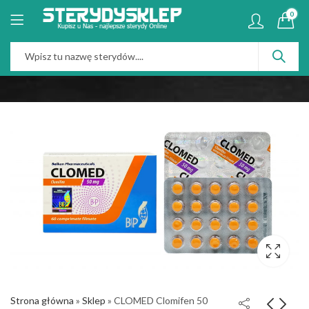
0
Strona główna
»
Sklep
»
CLOMED Clomifen 50