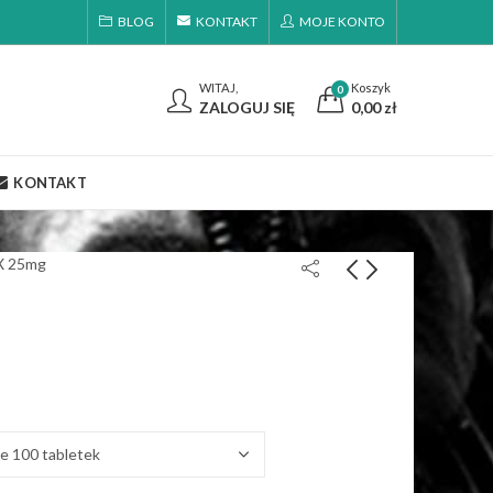
BLOG
KONTAKT
MOJE KONTO
WITAJ,
Koszyk
0
ZALOGUJ SIĘ
0,00
zł
KONTAKT
X 25mg
HaloteX 10mg
PrimoX 25mg
300,00
220,00
zł
zł