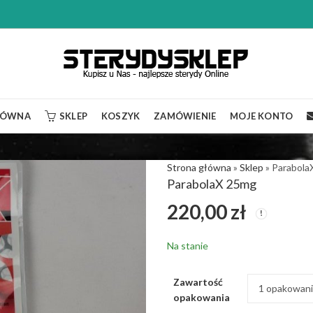
ŁÓWNA
SKLEP
KOSZYK
ZAMÓWIENIE
MOJE KONTO
Strona główna
»
Sklep
»
Parabola
ParabolaX 25mg
220,00
zł
Na stanie
Zawartość
opakowania