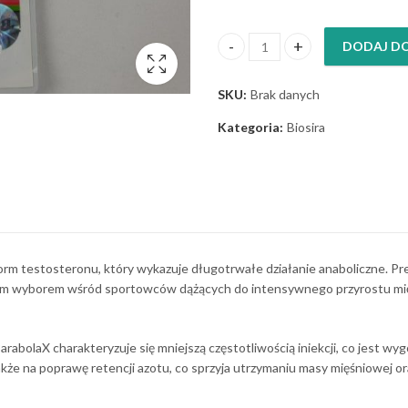
DODAJ D
ParabolaX 25mg ilość
SKU:
Brak danych
Kategoria:
Biosira
 form testosteronu, który wykazuje długotrwałe działanie anaboliczne.
arnym wyborem wśród sportowców dążących do intensywnego przyrostu mię
abolaX charakteryzuje się mniejszą częstotliwością iniekcji, co jest wy
kże na poprawę retencji azotu, co sprzyja utrzymaniu masy mięśniowej or