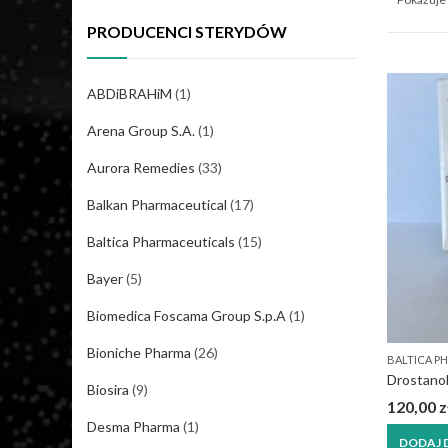
PRODUCENCI STERYDÓW
ABDiBRAHiM
(1)
Arena Group S.A.
(1)
Aurora Remedies
(33)
Balkan Pharmaceutical
(17)
Baltica Pharmaceuticals
(15)
Bayer
(5)
Biomedica Foscama Group S.p.A
(1)
Bioniche Pharma
(26)
BALTICA P
Biosira
(9)
120,00
z
Desma Pharma
(1)
DODAJ 