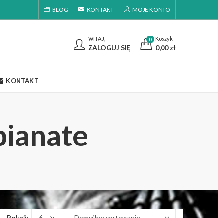
BLOG
KONTAKT
MOJE KONTO
WITAJ,
Koszyk
0
ZALOGUJ SIĘ
0,00
zł
KONTAKT
pianate
Pokaż: