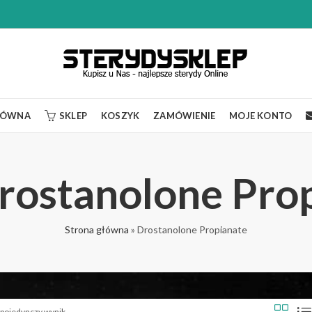
ŁÓWNA
SKLEP
KOSZYK
ZAMÓWIENIE
MOJE KONTO
Drostanolone Pro
Strona główna
»
Drostanolone Propianate
 pojedynczy wynik