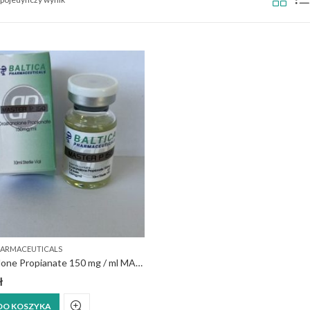
HARMACEUTICALS
Drostanolone Propianate 150 mg / ml MASTER P 150 Baltica
ł
DO KOSZYKA