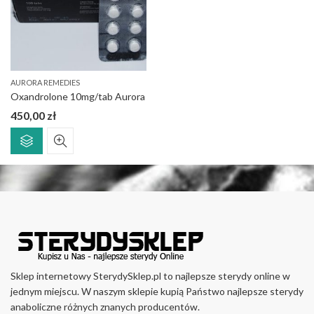
AURORA REMEDIES
Oxandrolone 10mg/tab Aurora
450,00
zł
Ten
produkt
ma
wiele
wariantów.
Opcje
można
wybrać
na
stronie
Sklep internetowy SterydySklep.pl to najlepsze sterydy online w
produktu
jednym miejscu. W naszym sklepie kupią Państwo najlepsze sterydy
anaboliczne różnych znanych producentów.